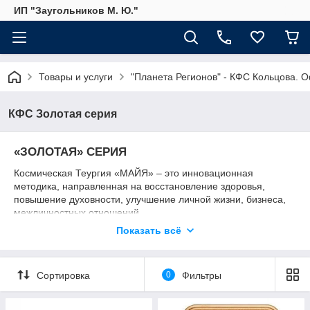
ИП "Заугольников М. Ю."
Товары и услуги
"Планета Регионов" - КФС Кольцова. 
КФС Золотая серия
«ЗОЛОТАЯ» СЕРИЯ
Космическая Теургия «МАЙЯ» – это инновационная
методика, направленная на восстановление здоровья,
повышение духовности, улучшение личной жизни, бизнеса,
межличностных отношений.
Показать всё
Отличное самочувствие человека, его успешность,
реализованность в различных сферах жизни зависят от
внутреннего ощущения гармонии, высокой самооценки,
любви к себе и ближним.
Сортировка
0
Фильтры
В «ЗОЛОТОЙ» СЕРИИ КФС ПРОПИСАНЫ КАНАЛЫ
КОСМИЧЕСКОЙ ТЕУРГИИ «МАЙЯ»,