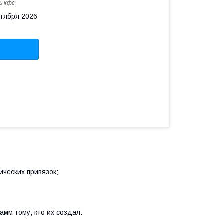
ь кфс
нтября 2026
ческих привязок;
мм тому, кто их создал.