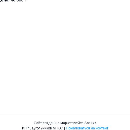
Цена:
46 800 ₸
Сайт создан на маркетплейсе
Satu.kz
ИП "Заугольников М. Ю." |
Пожаловаться на контент