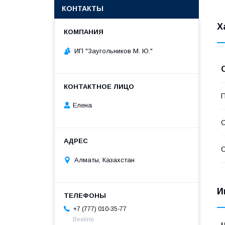
КОНТАКТЫ
Х
ИП "Заугольников М. Ю."
П
Елена
С
С
Алматы, Казахстан
И
+7 (777) 010-35-77
Beeline