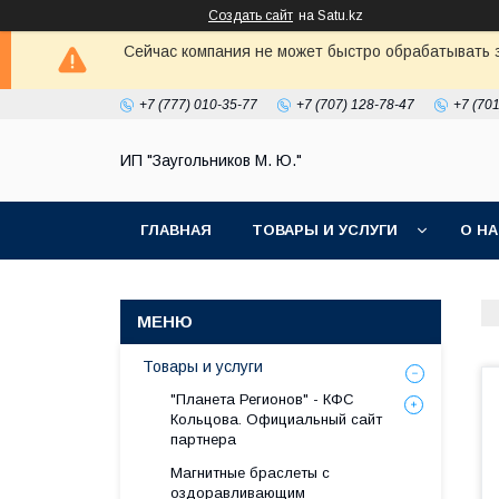
Создать сайт
на Satu.kz
Сейчас компания не может быстро обрабатывать з
+7 (777) 010-35-77
+7 (707) 128-78-47
+7 (70
ИП "Заугольников М. Ю."
ГЛАВНАЯ
ТОВАРЫ И УСЛУГИ
О Н
Товары и услуги
"Планета Регионов" - КФС
Кольцова. Официальный сайт
партнера
Магнитные браслеты с
оздоравливающим