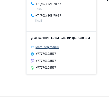
+7 (707) 128-78-47
Теle2
+7 (701) 808-79-97
Kcell
lenm_st@mail.ru
+77770103577
+77770103577
+77770103577