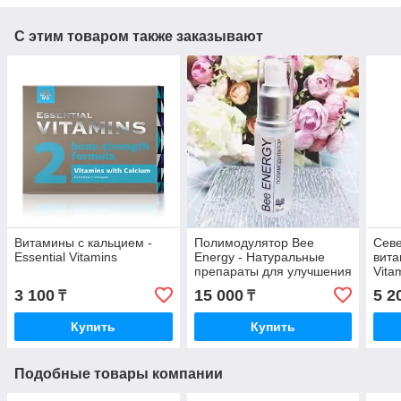
С этим товаром также заказывают
Витамины с кальцием -
Полимодулятор Bee
Севе
Essential Vitamins
Energy - Натуральные
вита
препараты для улучшения
Vita
процессов регенерации
3 100
15 000
5 2
₸
₸
Купить
Купить
Подобные товары компании