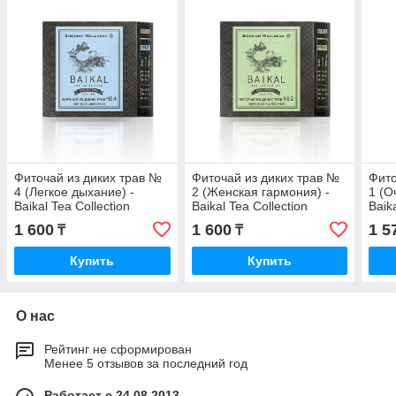
Фиточай из диких трав №
Фиточай из диких трав №
Фито
4 (Легкое дыхание) -
2 (Женская гармония) -
1 (О
Baikal Tea Collection
Baikal Tea Collection
Baik
1 600
1 600
1 5
₸
₸
Купить
Купить
О нас
Рейтинг не сформирован
Менее 5 отзывов за последний год
Работает с 24.08.2013