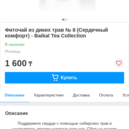
Фиточай из диких трав № 8 (Сердечный
комфорт) - Baikal Tea Collection
В наличии
Розница
1 600
₸
Купить
Описание
Характеристики
Доставка
Оплата
Усл
Описание
Поддержите сердце с помощью сибирских трав и
насладитесь вкусом натурального чая. Сбор на основе