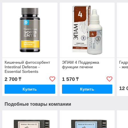
Кишечный фитосорбент
ЭПАМ 4 Поддержка
Гидр
Intestinal Defense -
функции печени
- жи
Essential Sorbents
2 700
1 570
₸
₸
12 
Купить
Купить
Подобные товары компании