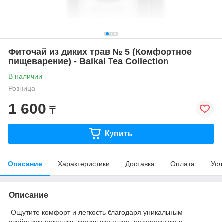
Фиточай из диких трав № 5 (Комфортное
пищеварение) - Baikal Tea Collection
В наличии
Розница
1 600
₸
Купить
Описание
Характеристики
Доставка
Оплата
Усл
Описание
Ощутите комфорт и легкость благодаря уникальным
свойствам ромашки, курильского чая, подорожника и