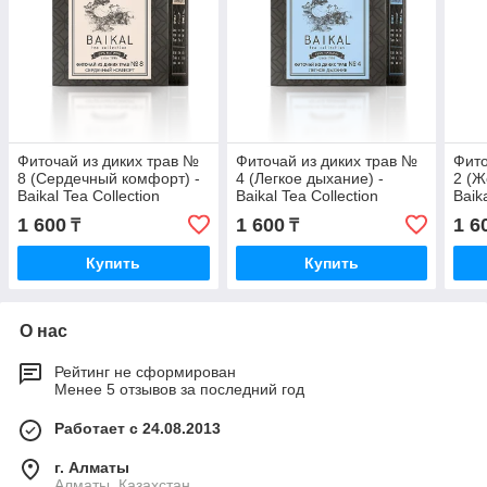
Фиточай из диких трав №
Фиточай из диких трав №
Фито
8 (Сердечный комфорт) -
4 (Легкое дыхание) -
2 (Ж
Baikal Tea Collection
Baikal Tea Collection
Baik
1 600
1 600
1 6
₸
₸
Купить
Купить
О нас
Рейтинг не сформирован
Менее 5 отзывов за последний год
Работает с 24.08.2013
г. Алматы
Алматы, Казахстан