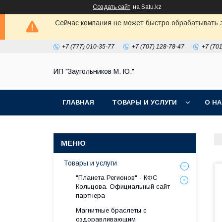
Создать сайт
на Satu.kz
Сейчас компания не может быстро обрабатывать з
+7 (777) 010-35-77
+7 (707) 128-78-47
+7 (70
ИП "Заугольников М. Ю."
ГЛАВНАЯ
ТОВАРЫ И УСЛУГИ
О Н
Товары и услуги
"Планета Регионов" - КФС
Кольцова. Официальный сайт
партнера
Магнитные браслеты с
оздоравливающим