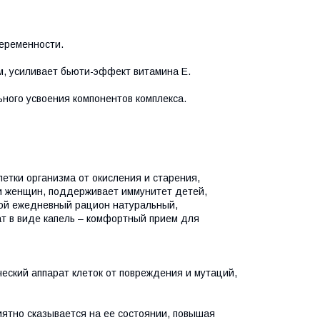
беременности.
м, усиливает бьюти-эффект витамина Е.
ого усвоения компонентов комплекса.
етки организма от окисления и старения,
и женщин, поддерживает иммунитет детей,
свой ежедневный рацион натуральный,
т в виде капель – комфортный прием для
ский аппарат клеток от повреждения и мутаций,
иятно сказывается на ее состоянии, повышая