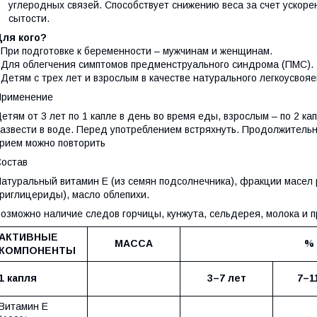
углеродных связей. Способствует снижению веса за счет ускор
сытости.
Для кого?
 При подготовке к беременности – мужчинам и женщинам.
 Для облегчения симптомов предменструального синдрома (ПМС).
 Детям с трех лет и взрослым в качестве натурального легкоусвоя
Применение
етям от 3 лет по 1 капле в день во время еды, взрослым – по 2 ка
азвести в воде. Перед употреблением встряхнуть. Продолжительн
рием можно повторить
остав
атуральный витамин Е (из семян подсолнечника), фракции масел 
риглицериды), масло облепихи.
озможно наличие следов горчицы, кунжута, сельдерея, молока и п
АКТИВНЫЕ
МАССА
% 
КОМПОНЕНТЫ
1 капля
3–7 лет
7–1
Витамин Е