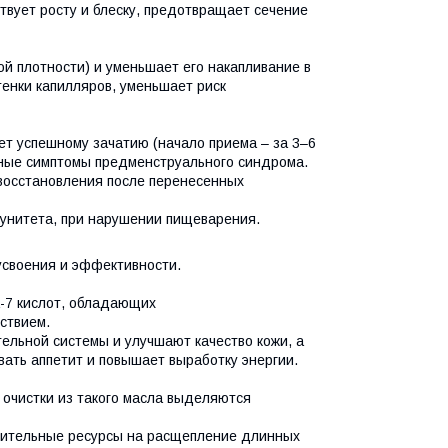
ствует росту и блеску, предотвращает сечение
й плотности) и уменьшает его накапливание в
тенки капилляров, уменьшает риск
т успешному зачатию (начало приема – за 3–6
тные симптомы предменструального синдрома.
восстановления после перенесенных
мунитета, при нарушении пищеварения.
усвоения и эффективности.
а-7 кислот, обладающих
ствием.
ельной системы и улучшают качество кожи, а
вать аппетит и повышает выработку энергии.
очистки из такого масла выделяются
нительные ресурсы на расщепление длинных