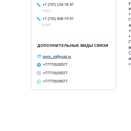
у
+7 (707) 128-78-47
к
Теle2
+7 (701) 808-79-97
П
Kcell
а
т
П
м
О
lenm_st@mail.ru
и
•
+77770103577
+77770103577
+77770103577