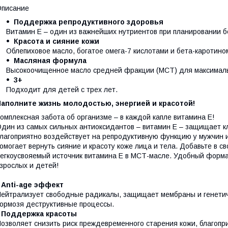
Описание
Поддержка репродуктивного здоровья
Витамин Е – один из важнейших нутриентов при планировании 
Красота и сияние кожи
Облепиховое масло, богатое омега-7 кислотами и бета-каротино
Масляная формула
Высокоочищенное масло средней фракции (МСТ) для максимальн
3+
Подходит для детей с трех лет.
Наполните жизнь молодостью, энергией и красотой!
омплексная забота об организме – в каждой капле витамина Е!
дин из самых сильных антиоксидантов – витамин Е – защищает кл
лагоприятно воздействует на репродуктивную функцию у мужчин 
омогает вернуть сияние и красоту коже лица и тела. Добавьте в 
егкоусвояемый источник витамина Е в МСТ-масле. Удобный форма
зрослых и детей!
•
Anti-age эффект
ейтрализует свободные радикалы, защищает мембраны и генетиче
ормозя деструктивные процессы.
•
Поддержка красоты
озволяет снизить риск преждевременного старения кожи, благопр