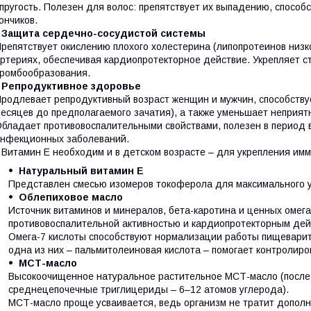
пругость. Полезен для волос: препятствует их выпадению, способ
ончиков.
•
Защита сердечно-сосудистой системы
репятствует окислению плохого холестерина (липопротеинов низко
ртериях, обеспечивая кардиопротекторное действие. Укрепляет с
ромбообразования.
•
Репродуктивное здоровье
родлевает репродуктивный возраст женщин и мужчин, способствуе
есяцев до предполагаемого зачатия), а также уменьшает неприя
бладает противовоспалительными свойствами, полезен в период 
нфекционных заболеваний.
 Витамин Е необходим и в детском возрасте – для укрепления им
Натуральный витамин Е
Представлен смесью изомеров токоферола для максимального 
Облепиховое масло
Источник витаминов и минералов, бета-каротина и ценных омег
противовоспалительной активностью и кардиопротекторным дей
Омега-7 кислоты способствуют нормализации работы пищеварит
одна из них – пальмитолеиновая кислота – помогает контролиро
МСТ-масло
Высокоочищенное натуральное растительное МСТ-масло (после 
среднецепочечные триглицериды – 6–12 атомов углерода).
МСТ-масло проще усваивается, ведь организм не тратит допол