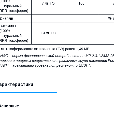
(100%
7 мг ТЭ
100
натуральный
RRR-токоферол)
2 капли
% 
Витамин Е
(100%
14 мг ТЭ
натуральный
RRR-токоферол)
 мг токоферолового эквивалента (ТЭ) равен 1,49 МЕ.
 НФП – норма физиологической потребности по МР 2.3.1.2432-
нергии и пищевых веществах для различных групп населения Ро
* АУП – адекватный уровень потребления по ЕСЭГТ.
арактеристики
Основные