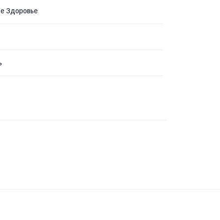
е Здоровье
ь