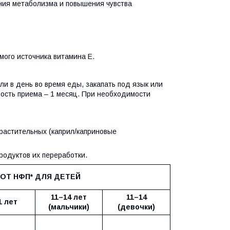
ения метаболизма и повышения чувства
емого источника витамина Е.
пли в день во время еды, закапать под язык или
ость приема – 1 месяц. При необходимости
растительных (каприл/каприновые
родуктов их переработки.
ОТ НФП* ДЛЯ ДЕТЕЙ
11–14 лет
11–14
1 лет
(мальчики)
(девочки)