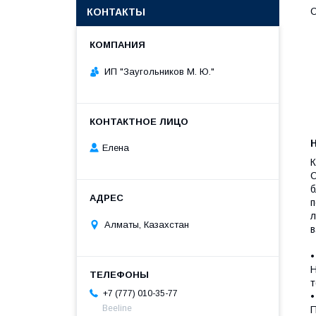
КОНТАКТЫ
ИП "Заугольников М. Ю."
Елена
К
О
б
п
л
Алматы, Казахстан
в
Н
т
+7 (777) 010-35-77
Beeline
П