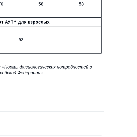
70
58
58
от АУП** для взрослых
93
08 «Нормы физиологических потребностей в
ссийской Федерации».