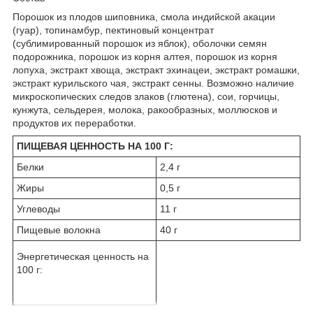
Порошок из плодов шиповника, смола индийской акации
(гуар), топинамбур, пектиновый концентрат
(сублимированный порошок из яблок), оболочки семян
подорожника, порошок из корня алтея, порошок из корня
лопуха, экстракт хвоща, экстракт эхинацеи, экстракт ромашки,
экстракт курильского чая, экстракт сенны. Возможно наличие
микроскопических следов злаков (глютена), сои, горчицы,
кунжута, сельдерея, молока, ракообразных, моллюсков и
продуктов их переработки.
ПИЩЕВАЯ ЦЕННОСТЬ НА 100 Г:
Белки
2,4 г
Жиры
0,5 г
Углеводы
11 г
Пищевые волокна
40 г
Энергетическая ценность на
100 г: