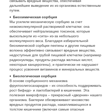
связывать вредные вещества, обеспечивая
дальнейшее выведение их из организма естественным
путем.
Биохимическая сорбция
Мы усилили механическую сорбцию за счет
низкомолекулярной растворимой клетчатки: она
обеспечивает нейтрализацию токсинов, которые
выскользнули из «сита» из-за небольшого
молекулярного веса. Благодаря избирательной
биохимической сорбции пектины и другие пищевые
волокна эффективно связывают вредные вещества,
недоступные для грубой пищевой клетчатки (например
радионуклиды, продукты распада желчных кислот,
некоторые канцерогены), и практически не нарушают
процесс усвоения витаминов и минеральных веществ.
Биологическая сорбция
В основе сорбционного механизма
фруктоолигосахаридов – их способность поддерживать
рост бифидо- и лактобактерий в кишечнике. Эта
полезная микрофлора – прекрасный «дворник» нашего
организма. Бактерии обезвреживают множество
вредных продуктов распада, накапливающихся в
толстом кишечнике (включая самые опасные