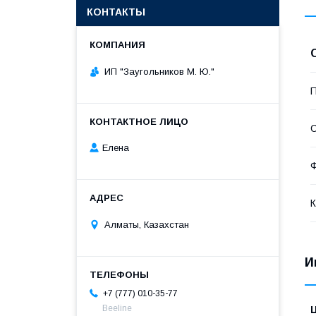
КОНТАКТЫ
ИП "Заугольников М. Ю."
П
С
Елена
Ф
К
Алматы, Казахстан
И
+7 (777) 010-35-77
Beeline