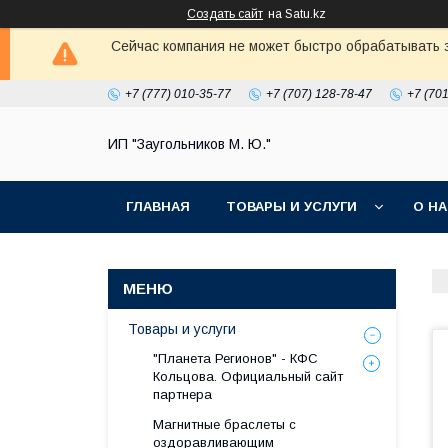
Создать сайт
на Satu.kz
Сейчас компания не может быстро обрабатывать з
+7 (777) 010-35-77
+7 (707) 128-78-47
+7 (70
ИП "Заугольников М. Ю."
ГЛАВНАЯ
ТОВАРЫ И УСЛУГИ
О Н
Товары и услуги
"Планета Регионов" - КФС
Кольцова. Официальный сайт
партнера
Магнитные браслеты с
оздоравливающим