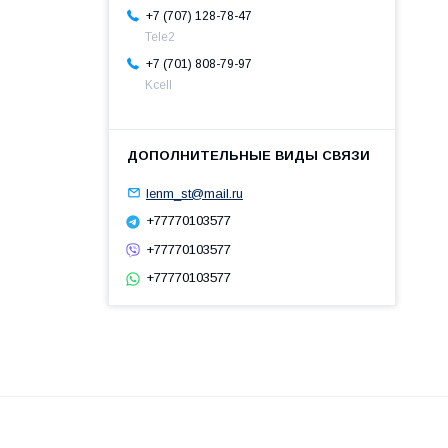
+7 (707) 128-78-47
Теle2
+7 (701) 808-79-97
Kcell
lenm_st@mail.ru
+77770103577
+77770103577
+77770103577