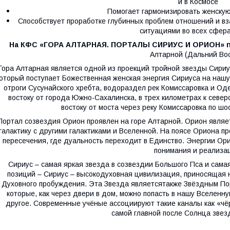
и в Космосе
Помогает гармонизировать жен­скую
Способствует проработке глу­бинных проблем отношений и в
ситуациями во всех сфер
На КФС «ГОРА АЛТАРНАЯ. ПОРТАЛЫ СИРИУС И ОРИОН» п
Алтарной (Даль­ний Вос
Гора Алтарная является одной из проекций тройной звезды Сири­у
оторый поступа­ет Божественная женская энергия Сириуса на нашу
отроги Сусунайского хребта, водо­раздел рек Комиссаровка и Оде
востоку от города Южно-Сахалинска, в трех киломе­трах к северо
востоку от моста через реку Комиссаровка по шо
Портал созвездия Орион проявлен на горе Алтарной. Орион являе
галактику с другими галактиками и Вселенной. На поя­се Ориона 
пересе­чения, где дуальность переходит в Единство. Энергии Ори
понимания и реализа
Сириус – самая яркая звезда в созвездии Большого Пса и самая
позиций – Сириус – вы­сокодуховная цивилизация, при­носящая
Духовного пробуждения. Эта Звезда являетсятакже Звёздным По
которые, как через двери в дом, можно попасть в нашу Вселенн
другое. Современные учёные ассоциируют такие каналы как «чёр
самой главной после Солнца звез