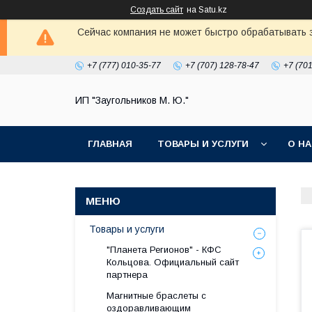
Создать сайт
на Satu.kz
Сейчас компания не может быстро обрабатывать з
+7 (777) 010-35-77
+7 (707) 128-78-47
+7 (70
ИП "Заугольников М. Ю."
ГЛАВНАЯ
ТОВАРЫ И УСЛУГИ
О Н
Товары и услуги
"Планета Регионов" - КФС
Кольцова. Официальный сайт
партнера
Магнитные браслеты с
оздоравливающим