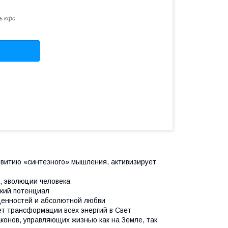
ь кфс
з­витию «синтезного» мышления, активизирует
, эволюции человека
ский потенциал
ценностей и абсо­лютной любви
т транс­формации всех энергий в Свет
конов, управляющих жизнью как на Земле, так