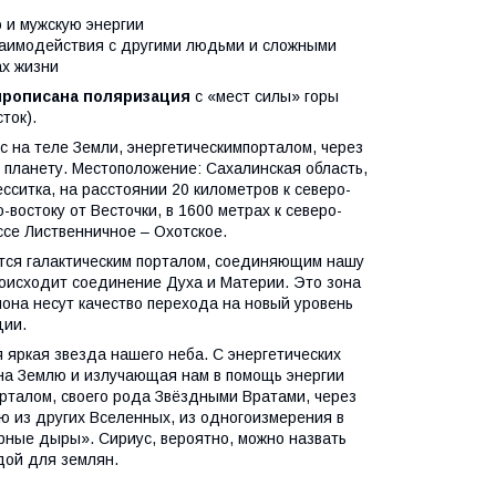
 и мужскую энергии
заимодействия с другими людь­ми и сложными
ах жизни
рописана поляризация
с «мест силы» горы
ток).
с на теле Земли, энергетическимпорталом, через
 планету. Место­положение: Сахалинская область,
сситка, на расстоянии 20 киломе­тров к северо-
-востоку от Весточки, в 1600 метрах к северо-
ссе Лиственничное – Охотское.
тся галактическим порталом, соединя­ющим нашу
происходит соединение Духа и Материи. Это зона
она несут качество перехода на новый уро­вень
ции.
 яркая звезда нашего неба. С энер­гетических
 на Землю и излучающая нам в помощь энергии
рталом, своего рода Звёздными Вратами, через
ую из других Вселенных, из одногоизмерения в
ные дыры». Сириус, веро­ятно, можно назвать
дой для землян.