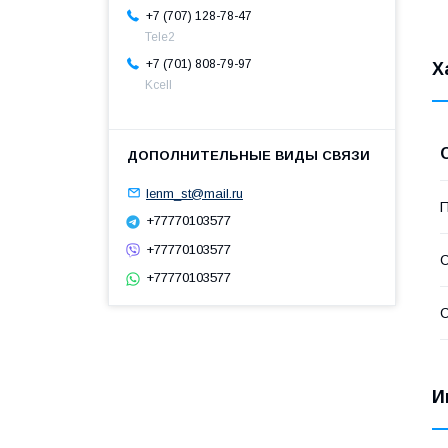
+7 (707) 128-78-47
Теle2
+7 (701) 808-79-97
Х
Kcell
lenm_st@mail.ru
П
+77770103577
+77770103577
С
+77770103577
С
И