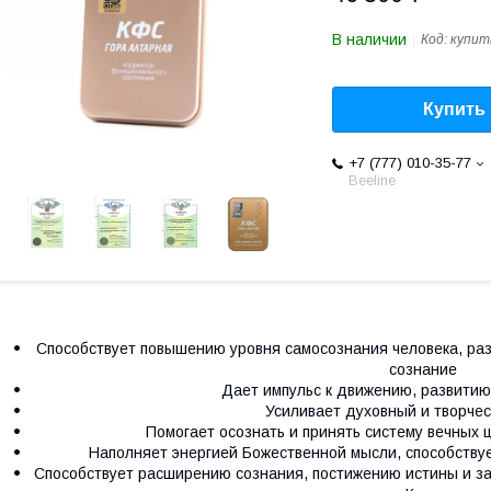
В наличии
Код:
купит
Купить
+7 (777) 010-35-77
Beeline
Способствует повышению уров­ня самосознания человека, ра
сознание
Дает импульс к движению, разви­тию
Усиливает духовный и творче­
Помогает осознать и принять си­стему вечных 
Наполняет энергией Божествен­ной мысли, способствуе
Способствует расширению со­знания, постижению истины и за­