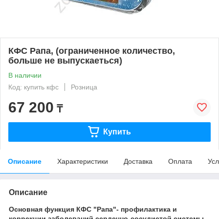
КФС Рапа, (ограниченное количество,
больше не выпускаеться)
В наличии
Код: купить кфс
Розница
67 200
₸
Купить
Описание
Характеристики
Доставка
Оплата
Усл
Описание
Основная функция КФС "Рапа"- профилактика и
коррекции заболе­ваний сер­дечно-сосудистой системы.