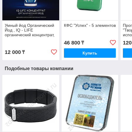
Умный йод Органический
КФС "Успех" - 5 элементов
Прог
Йод , IQ - LIFE
"Тво
органический концентрат,
испо
дерматит, экзема,
О.Ю
46 800
120
₸
псориаз, онкология......
12 000
₸
Купить
Подобные товары компании