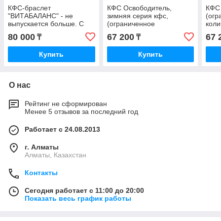
КФС-браслет
КФС Освободитель,
КФС 
"ВИТАБАЛАНС" - не
зимняя серия кфс,
(огр
выпускается больше. С
(ограниченное
коли
ВИТРИНЫ
количество, больше не
выпу
80 000
67 200
67 
₸
₸
выпускаеться)
Купить
Купить
О нас
Рейтинг не сформирован
Менее 5 отзывов за последний год
Работает с 24.08.2013
г. Алматы
Алматы, Казахстан
Контакты
Сегодня работает с 11:00 до 20:00
Показать весь график работы