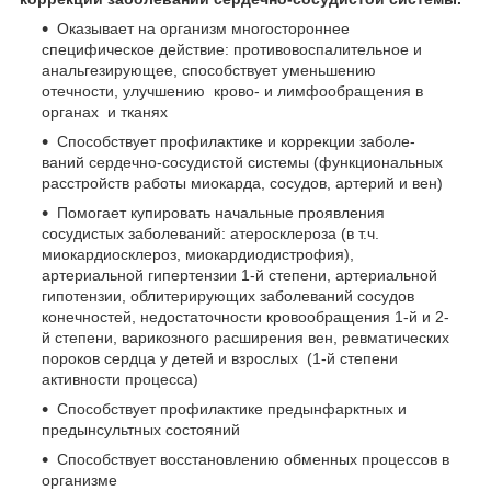
Оказывает на организм многостороннее
специфическое действие: противовоспалительное и
анальгезирующее, способствует уменьшению
отечности, улучшению крово- и лимфообращения в
органах и тканях
Способствует профилактике и коррекции заболе­
ваний сер­дечно-сосудистой системы (функциональных
расстройств работы миокарда, сосудов, артерий и вен)
Помогает купировать начальные проявления
сосудистых заболеваний: атеросклероза (в т.ч.
миокардиосклероз, миокардиодистрофия),
артериальной гипертензии 1-й степени, артериальной
гипотензии, облитерирующих заболеваний сосудов
конечностей, недостаточности кровообращения 1-й и 2-
й степени, варикозного расширения вен, ревматических
пороков сердца у детей и взрослых (1-й степени
активности процесса)
Способствует профилактике предынфарктных и
предынсультных состояний
Способствует восстановлению обменных процессов в
организме