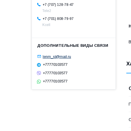
+7 (707) 128-78-47
Теle2
+7 (701) 808-79-97
Kcell
В
lenm_st@mail.ru
Х
+77770103577
+77770103577
+77770103577
П
С