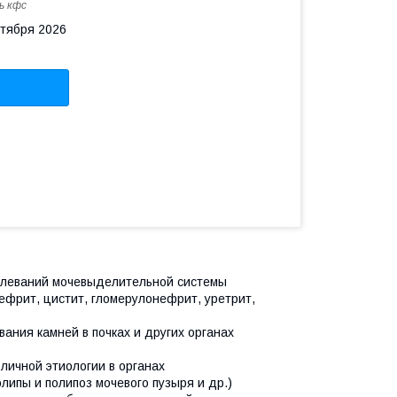
ь кфс
нтября 2026
болеваний мочевыделительной системы
ефрит, цистит, гломерулонефрит, уретрит,
ания камней в почках и других органах
личной этиологии в органах
липы и полипоз мочевого пузыря и др.)