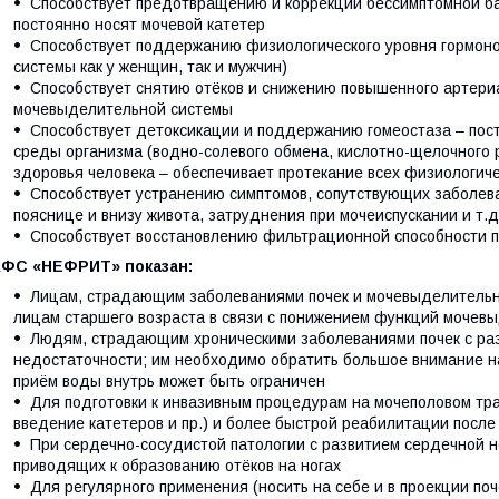
Способствует предотвращению и коррекции бессимптомной б
постоянно носят мочевой катетер
Способствует поддержанию физиологического уровня гормоно
системы как у женщин, так и мужчин)
Способствует снятию отёков и снижению повышенного артери
мочевыделительной системы
Способствует детоксикации и поддержанию гомеостаза – пост
среды организма (водно-солевого обмена, кислотно-щелочного 
здоровья человека – обеспечивает протекание всех физиологич
Способствует устранению симптомов, сопутствующих заболев
пояснице и внизу живота, затруднения при мочеиспускании и т.д
Способствует восстановлению фильтрационной способности п
КФС «НЕФРИТ» показан:
Лицам, страдающим заболеваниями почек и мочевыделительно
лицам старшего возраста в связи с понижением функций мочев
Людям, страдающим хроническими заболеваниями почек с раз
недостаточности; им необходимо обратить большое внимание на
приём воды внутрь может быть ограничен
Для подготовки к инвазивным процедурам на мочеполовом тра
введение катетеров и пр.) и более быстрой реабилитации пос
При сердечно-сосудистой патологии с развитием сердечной не
приводящих к образованию отёков на ногах
Для регулярного применения (носить на себе и в проекции поч