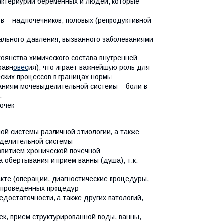
актериурии беременных и людей, которые
в – надпочечников, половых (репродуктивной
ального давления, вызванного заболеваниями
оянства химического состава внутренней
равн
овес
ия), что играет важнейшую роль для
еских процессов в границах нормы
аниям мочевыделительной системы – боли в
.
очек
й системы различной этиологии, а также
ыделительной системы
витием хронической почечной
 обёртывания и приём ванны (душа), т.к.
кте (операции, диагностические процедуры,
ле проведенных процедур
достаточности, а также других патологий,
ек, прием структурированной воды, ванны,