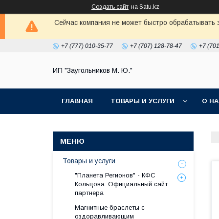
Создать сайт
на Satu.kz
Сейчас компания не может быстро обрабатывать з
+7 (777) 010-35-77
+7 (707) 128-78-47
+7 (70
ИП "Заугольников М. Ю."
ГЛАВНАЯ
ТОВАРЫ И УСЛУГИ
О Н
Товары и услуги
"Планета Регионов" - КФС
Кольцова. Официальный сайт
партнера
Магнитные браслеты с
оздоравливающим