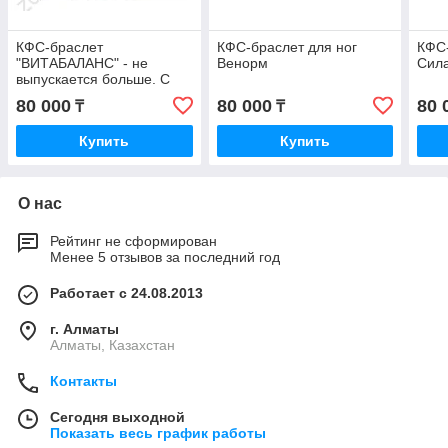
КФС-браслет
КФС-браслет для ног
КФС-
"ВИТАБАЛАНС" - не
Венорм
Сила
выпускается больше. С
ВИТРИНЫ
80 000
80 000
80 
₸
₸
Купить
Купить
О нас
Рейтинг не сформирован
Менее 5 отзывов за последний год
Работает с 24.08.2013
г. Алматы
Алматы, Казахстан
Контакты
Сегодня выходной
Показать весь график работы