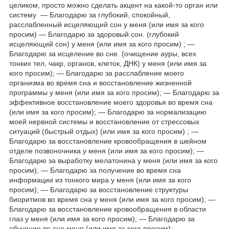
целиком, просто можно сделать акцент на какой-то орган или
систему — Благодарю за глубокий, спокойный,
расслабленный исцеляющий сон у меня (или имя за кого
просим) — Благодарю за здоровый сон. (глубокий
исцеляющий сон) у меня (или имя за кого просим) ; —
Благодарю за исцеление во сне. (очищение ауры, всех
тонких тел, чакр, органов, клеток, ДНК) у меня (или имя за
кого просим); — Благодарю за расслабление моего
организма во время сна и восстановление жизненной
программы у меня (или имя за кого просим); — Благодарю за
эффективное восстановление моего здоровья во время сна
(или имя за кого просим); — Благодарю за нормализацию
моей нервной системы и восстановление от стрессовых
ситуаций (быстрый отдых) (или имя за кого просим) ; —
Благодарю за восстановление кровообращения в шейном
отделе позвоночника у меня (или имя за кого просим); —
Благодарю за выработку мелатонина у меня (или имя за кого
просим); — Благодарю за получение во время сна
информации из тонкого мира у меня (или имя за кого
просим); — Благодарю за восстановление структуры
биоритмов во время сна у меня (или имя за кого просим); —
Благодарю за восстановление кровообращения в области
глаз у меня (или имя за кого просим); — Благодарю за
обучение во сне меня (или имя за кого просим); —