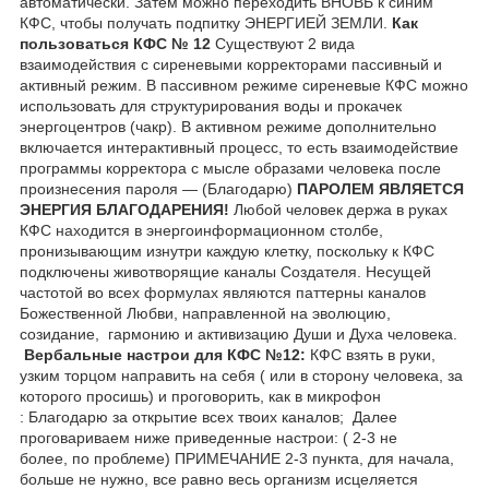
автоматически. Затем можно переходить ВНОВЬ к синим
КФС, чтобы получать подпитку ЭНЕРГИЕЙ ЗЕМЛИ.
Как
пользоваться КФС № 12
Существуют 2 вида
взаимодействия с сиреневыми корректорами пассивный и
активный режим. В пассивном режиме сиреневые КФС можно
использовать для структурирования воды и прокачек
энергоцентров (чакр). В активном режиме дополнительно
включается интерактивный процесс, то есть взаимодействие
программы корректора с мысле образами человека после
произнесения пароля — (Благодарю)
ПАРОЛЕМ ЯВЛЯЕТСЯ
ЭНЕРГИЯ БЛАГОДАРЕНИЯ!
Любой человек держа в руках
КФС находится в энергоинформационном столбе,
пронизывающим изнутри каждую клетку, поскольку к КФС
подключены животворящие каналы Создателя. Несущей
частотой во всех формулах являются паттерны каналов
Божественной Любви, направленной на эволюцию,
созидание, гармонию и активизацию Души и Духа человека.
Вербальные настрои для КФС №12:
КФС взять в руки,
узким торцом направить на себя ( или в сторону человека, за
которого просишь) и проговорить, как в микрофон
: Благодарю за открытие всех твоих каналов; Далее
проговариваем ниже приведенные настрои: ( 2-3 не
более, по проблеме) ПРИМЕЧАНИЕ 2-3 пункта, для начала,
больше не нужно, все равно весь организм исцеляется