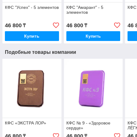
КФС "Успех" - 5 элементов
КФС "Амарант" - 5
КФС 
элементов
46 800
46 800
46 
₸
₸
Купить
Купить
Подобные товары компании
КФС «ЭКСТРА ЛОР»
КФС № 9 - «Здоровое
КФС
сердце»
ЛЁГ
46 800
46 800
46 
₸
₸