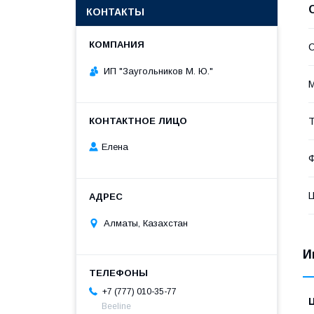
КОНТАКТЫ
С
ИП "Заугольников М. Ю."
Т
Елена
Алматы, Казахстан
И
+7 (777) 010-35-77
Beeline