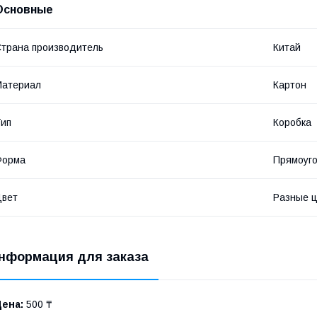
Основные
трана производитель
Китай
Материал
Картон
ип
Коробка
Форма
Прямоуг
Цвет
Разные ц
нформация для заказа
Цена:
500 ₸