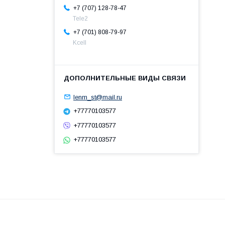
+7 (707) 128-78-47
Теle2
+7 (701) 808-79-97
Kcell
lenm_st@mail.ru
+77770103577
+77770103577
+77770103577