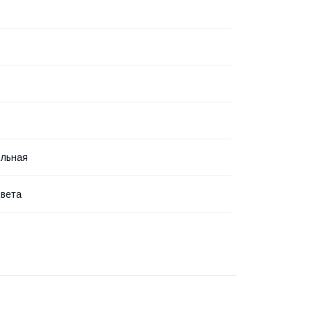
ольная
вета