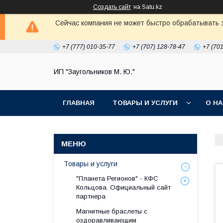
Создать сайт
на Satu.kz
Сейчас компания не может быстро обрабатывать з
+7 (777) 010-35-77
+7 (707) 128-78-47
+7 (70
ИП "Заугольников М. Ю."
ГЛАВНАЯ
ТОВАРЫ И УСЛУГИ
О Н
Товары и услуги
"Планета Регионов" - КФС
Кольцова. Официальный сайт
партнера
Магнитные браслеты с
оздоравливающим