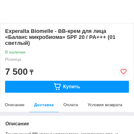
Experalta Biomelle - BB-крем для лица
«Баланс микробиома» SPF 20 / PA+++ (01
светлый)
В наличии
Розница
7 500
₸
Купить
Описание
Доставка
Оплата
Условия возврата
Описание
Тонирующий BB-крем с церамидами, комплексом пре- и