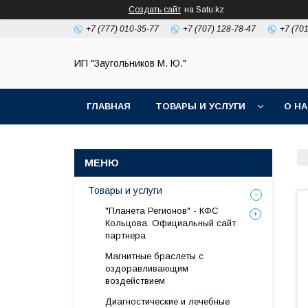
Создать сайт
на Satu.kz
+7 (777) 010-35-77
+7 (707) 128-78-47
+7 (70
ИП "Заугольников М. Ю."
ГЛАВНАЯ
ТОВАРЫ И УСЛУГИ
О Н
Товары и услуги
"Планета Регионов" - КФС
Кольцова. Официальный сайт
партнера
Магнитные браслеты с
оздоравливающим
воздействием
Диагностические и лечебные