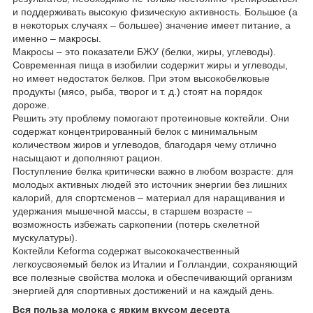
и поддерживать высокую физическую активность. Большое (а
в некоторых случаях – большее) значение имеет питание, а
именно – макросы.
Макросы – это показатели БЖУ (белки, жиры, углеводы).
Современная пища в изобилии содержит жиры и углеводы,
но имеет недостаток белков. При этом высокобелковые
продукты (мясо, рыба, творог и т. д.) стоят на порядок
дороже.
Решить эту проблему помогают протеиновые коктейли. Они
содержат концентрированный белок с минимальным
количеством жиров и углеводов, благодаря чему отлично
насыщают и дополняют рацион.
Поступление белка критически важно в любом возрасте: для
молодых активных людей это источник энергии без лишних
калорий, для спортсменов – материал для наращивания и
удержания мышечной массы, в старшем возрасте –
возможность избежать саркопении (потерь скелетной
мускулатуры).
Коктейли Keforma содержат высококачественный
легкоусвояемый белок из Италии и Голландии, сохраняющий
все полезные свойства молока и обеспечивающий организм
энергией для спортивных достижений и на каждый день.
Вся польза молока с ярким вкусом десерта