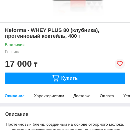
Keforma - WHEY PLUS 80 (клубника),
протеиновый коктейль, 480 г
В наличии
Розница
17 000
₸
Купить
Описание
Характеристики
Доставка
Оплата
Усл
Описание
Протеиновый бленд, созданный на основе отборного молока,
– вкусное и функциональное дополнение вашего рациона!