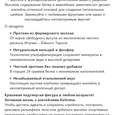
Высокое содержание белка и важнейших аминокислот делает
коктейль отличной основой для создания питательных
шейков. Замиксуйте с любимыми фруктами или какао и
наслаждайтесь неповторимым вкусом!
О продукте
Протеин из фермерского молока
От коров свободного выгула из экологически чистого
региона Италии – Южного Тироля.
Натуральные кальций и фосфор
Технология ультрафильтрации сохраняет минералы в
неизмененном виде и высокой дозировке.
Чистый протеин без лишних добавок
В порции 24 грамма белка с минимумом наполнителей.
Незабываемый итальянский вкус
Настоящие кусочки клубники превращают коктейль в
неповторимый молочный десерт.
Красивая подтянутая фигура в любом возрасте!
Активная жизнь с коктейлями Keforma.
Чтобы достичь идеала и сохранить стройность, построить
красивое рельефное тело или добиться высоких спортивных
результатов, необходимо не только постоянно тренироваться