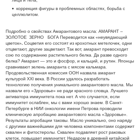
коррекция фигуры в проблемных областях, борьба с
целлюлитом.
Подробно о свойствах Амарантового масла: АМАРАНТ –
ЗОЛОТОЕ ЗЕРНО БОГА Переводится как «неувядающий
цветок»
.
Соцветия его состоят из крохотных метелочек, одни
отцветают, другие зацветают. Так вот, амарант превосходит
сою по содержанию растительного белка. Да разве одного
белка? Амарант — это и фосфор, и кальций, и рутин. Японцы
сравнивают зелень амаранта с мясом кальмара.
Продовольственная комиссия ООН назвала амарант
культурой XXI века. В России удалось разработать
технологию получения уникального амарантового масла. Мы
назвали его «Здоровье» не ради красного словца. Лучшего
активатора иммунитета пока нет. А что случается, если
иммунитет ослаблен, мы с вами хорошо знаем. В Санкт-
Петербурге в НИИ онкологии имени Петрова проводили
клиническую апробацию амарантового масла «Здоровье».
Результаты апробации таковы. Масло уникально, оно наряду
с другими важнейшими для человека компонентами содержит
сквален и фитостеролы. Сквален подавляет рост раковых
клеток, повышает иммунитет. Недаром в древней китайской