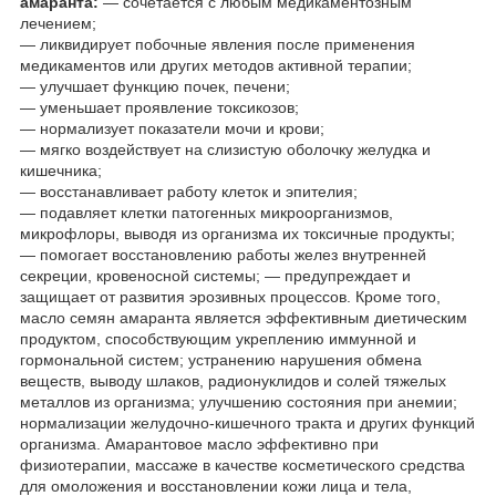
амаранта:
— сочетается с любым медикаментозным
лечением;
— ликвидирует побочные явления после применения
медикаментов или других методов активной терапии;
— улучшает функцию почек, печени;
— уменьшает проявление токсикозов;
— нормализует показатели мочи и крови;
— мягко воздействует на слизистую оболочку желудка и
кишечника;
— восстанавливает работу клеток и эпителия;
— подавляет клетки патогенных микроорганизмов,
микрофлоры, выводя из организма их токсичные продукты;
— помогает восстановлению работы желез внутренней
секреции, кровеносной системы; — предупреждает и
защищает от развития эрозивных процессов. Кроме того,
масло семян амаранта является эффективным диетическим
продуктом, способствующим укреплению иммунной и
гормональной систем; устранению нарушения обмена
веществ, выводу шлаков, радионуклидов и солей тяжелых
металлов из организма; улучшению состояния при анемии;
нормализации желудочно-кишечного тракта и других функций
организма. Амарантовое масло эффективно при
физиотерапии, массаже в качестве косметического средства
для омоложения и восстановлении кожи лица и тела,