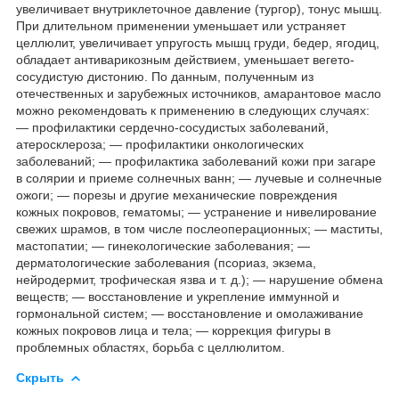
увеличивает внутриклеточное давление (тургор), тонус мышц.
При длительном применении уменьшает или устраняет
целлюлит, увеличивает упругость мышц груди, бедер, ягодиц,
обладает антиварикозным действием, уменьшает вегето-
сосудистую дистонию. По данным, полученным из
отечественных и зарубежных источников, амарантовое масло
можно рекомендовать к применению в следующих случаях:
— профилактики сердечно-сосудистых заболеваний,
атеросклероза; — профилактики онкологических
заболеваний; — профилактика заболеваний кожи при загаре
в солярии и приеме солнечных ванн; — лучевые и солнечные
ожоги; — порезы и другие механические повреждения
кожных покровов, гематомы; — устранение и нивелирование
свежих шрамов, в том числе послеоперационных; — маститы,
мастопатии; — гинекологические заболевания; —
дерматологические заболевания (псориаз, экзема,
нейродермит, трофическая язва и т. д.); — нарушение обмена
веществ; — восстановление и укрепление иммунной и
гормональной систем; — восстановление и омолаживание
кожных покровов лица и тела; — коррекция фигуры в
проблемных областях, борьба с целлюлитом.
Скрыть