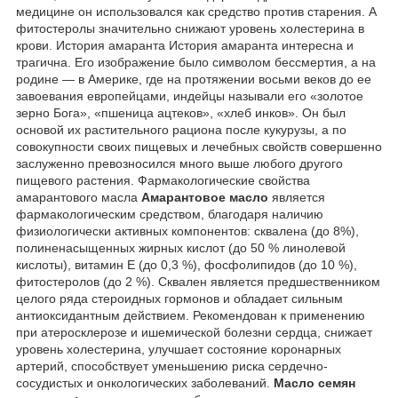
медицине он использовался как средство против старения. А
фитостеролы значительно снижают уровень холестерина в
крови. История амаранта История амаранта интересна и
трагична. Его изображение было символом бессмертия, а на
родине — в Америке, где на протяжении восьми веков до ее
завоевания европейцами, индейцы называли его «золотое
зерно Бога», «пшеница ацтеков», «хлеб инков». Он был
основой их растительного рациона после кукурузы, а по
совокупности своих пищевых и лечебных свойств совершенно
заслуженно превозносился много выше любого другого
пищевого растения. Фармакологические свойства
амарантового масла
Амарантовое масло
является
фармакологическим средством, благодаря наличию
физиологически активных компонентов: сквалена (до 8%),
полиненасыщенных жирных кислот (до 50 % линолевой
кислоты), витамин Е (до 0,3 %), фосфолипидов (до 10 %),
фитостеролов (до 2 %). Сквален является предшественником
целого ряда стероидных гормонов и обладает сильным
антиоксидантным действием. Рекомендован к применению
при атеросклерозе и ишемической болезни сердца, снижает
уровень холестерина, улучшает состояние коронарных
артерий, способствует уменьшению риска сердечно-
сосудистых и онкологических заболеваний.
Масло семян