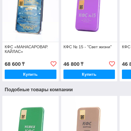
КФС «МАНАСАРОВАР.
КФС № 15 - "Свет жизни"
КФС
КАЙЛАС»
68 600
46 800
46 
₸
₸
Купить
Купить
Подобные товары компании