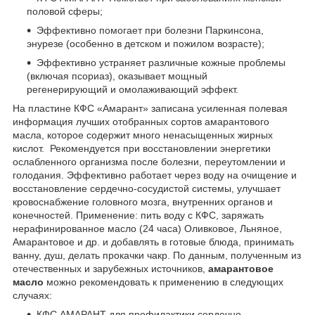
половой сферы;
Эффективно помогает при болезни Паркинсона,
энурезе (особенно в детском и пожилом возрасте);
Эффективно устраняет различные кожные проблемы
(включая псориаз), оказывает мощный
регенерирующий и омолаживающий эффект.
На пластине КФС «Амарант» записана усиленная полевая
информация лучших отобранных сортов амарантового
масла, которое содержит много ненасыщенных жирных
кислот. Рекомендуется при восстановлении энергетики
ослабленного организма после болезни, переутомлении и
голодания. Эффективно работает через воду на очищение и
восстановление сердечно-сосудистой системы, улучшает
кровоснабжение головного мозга, внутренних органов и
конечностей. Применение: пить воду с КФС, заряжать
нерафинированное масло (24 часа) Оливковое, Льняное,
Амарантовое и др. и добавлять в готовые блюда, принимать
ванну, душ, делать прокачки чакр. По данным, полученным из
отечественных и зарубежных источников,
амарантовое
масло
можно рекомендовать к применению в следующих
случаях:
КФС АМАРАНТ для профилактики сердечно-