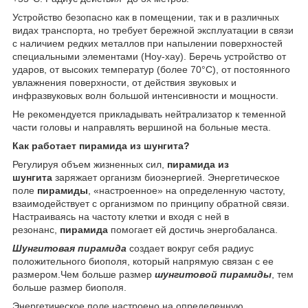
Устройство безопасно как в помещении, так и в различных
видах транспорта, но требует бережной эксплуатации в связи
с наличием редких металлов при напылении поверхностей
специальными элементами (Ноу-хау). Беречь устройство от
ударов, от высоких температур (более 70°C), от постоянного
увлажнения поверхности, от действия звуковых и
инфразвуковых волн большой интенсивности и мощности.
Не рекомендуется прикладывать нейтрализатор к теменной
части головы и направлять вершиной на больные места.
Как работает пирамида из шунгита?
Регулируя объем жизненных сил,
пирамида из
шунгита
заряжает организм биоэнергией. Энергетическое
поле
пирамиды
, «настроенное» на определенную частоту,
взаимодействует с организмом по принципу обратной связи.
Настраиваясь на частоту клетки и входя с ней в
резонанс,
пирамида
помогает ей достичь энергобаланса.
Шунгитовая пирамида
создает вокруг себя радиус
положительного биополя, который напрямую связан с ее
размером.Чем больше размер
шунгитовой
пирамиды
, тем
больше размер биополя.
Энергетическое поле настроено на определенную