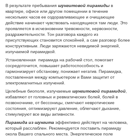
В результате пребывания
шунгитовой пирамиды
в
квартире, офисе или другом помещении в течение
нескольких часов ее оздоравливающее и очищающее
действие начинают чувствовать находящиеся там люди. Это
проявляется в исчезновении тревожности, нервозности,
раздражительности. Тон разговора каждого из
присутствующих становится спокойней, а сам разговор более
конструктивным. Люди заряжаются невидимой энергией,
излучаемой пирамидкой.
Установленная пирамида на рабочий стол, помогает
сосредоточится, повышает работоспособность и
гармонизирует обстановку, понижает негатив. Пирамидка,
поставленная между компьютером и Вами защитит от
электромагнитных излучений.
Целебные биополя, излучаемые
шунгитовой пирамидой
,
избавляют от головных и ревматических болей, болей в
позвоночнике, от бессоницы, смягчают невротические
состояния, оптимизируют давление, облегчают дыхание,
стимулируют все виды активности.
Пирамида из шунгита
эффективно действует на человека,
который расслаблен. Рекомендуется поставить пирамиду
окола Вашего спального места. Энергетическое поле