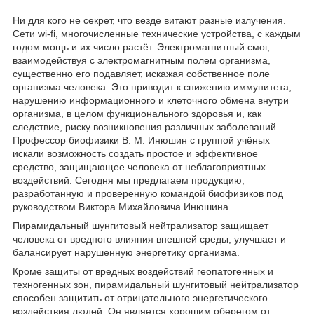
Ни для кого не секрет, что везде витают разные излучения.
Сети wi-fi, многочисленные технические устройства, с каждым
годом мощь и их число растёт. Электромагнитный смог,
взаимодействуя с электромагнитным полем организма,
существенно его подавляет, искажая собственное поле
организма человека. Это приводит к снижению иммунитета,
нарушению информационного и клеточного обмена внутри
организма, в целом функционального здоровья и, как
следствие, риску возникновения различных заболеваний.
Профессор биофизики В. М. Инюшин с группой учёных
искали возможность создать простое и эффективное
средство, защищающее человека от неблагоприятных
воздействий. Сегодня мы предлагаем продукцию,
разработанную и проверенную командой биофизиков под
руководством Виктора Михайловича Инюшина.
Пирамидальный шунгитовый нейтрализатор защищает
человека от вредного влияния внешней среды, улучшает и
балансирует нарушенную энергетику организма.
Кроме защиты от вредных воздействий геопатогенных и
техногенных зон, пирамидальный шунгитовый нейтрализатор
способен защитить от отрицательного энергетического
воздействия людей. Он является хорошим оберегом от