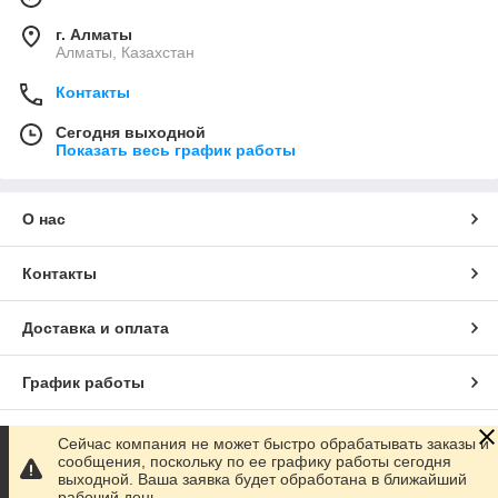
г. Алматы
Алматы, Казахстан
Контакты
Сегодня выходной
Показать весь график работы
О нас
Контакты
Доставка и оплата
График работы
Полная версия сайта
Сейчас компания не может быстро обрабатывать заказы и
сообщения, поскольку по ее графику работы сегодня
выходной. Ваша заявка будет обработана в ближайший
Сайт создан на маркетплейсе
Satu.kz
рабочий день.