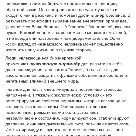
пирамидки взаимодействует с организмом по принципу
обратной связи. Она настраивается на частоту клетки и
входит с ней в резонанс и помогает достичь энергобаланса. В
результате происходит выравнивание энергетики организма,
укрепляется Ваше биополе. А "крепкое" биополе, ой, как нам
нужно. Каждый день мы встречаемся со множеством людей,
и не всегда они настроены к нам доброжелательно.Один
косой взгляд от незнакомого человека может существенно
изменить нашу жизнь не в лучшую сторону.
Люди, увлекающиеся биоэнергетикой,
применяют
шунгитовую пирамиду
для развития у себя
дара ясновидения, для снятия "порчи", "сглаза", т.е. для
восстановления защитных функций собственного биополя от
негативных влияний внешнего мира.
Главное для нас, людей, живущих в постоянных стрессах,
напряжении, в тяжелых экологических условиях - это
регенерирующие свойства пирамиды, которые возвращают
человеку жизненные силы. Они снимают головные,
позвоночные, ревматические боли, устраняют
невралгические состояния, нормализуют сон, стабилизируют
давление, очищают дыхательные пути, повышают активность.
Иметь пирамиду из шунгита на столе полезно всегда - она
поглощает отрицательную энергию и стирает любой