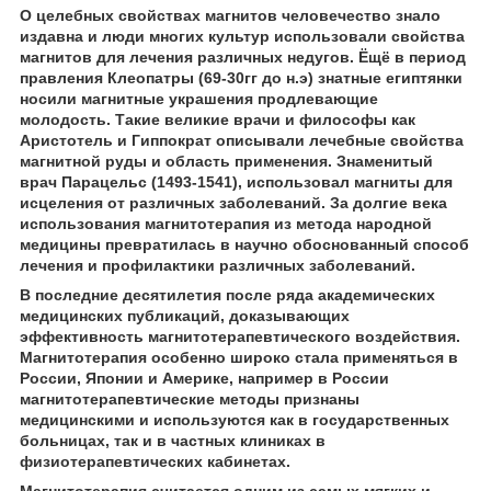
О целебных свойствах магнитов человечество знало
издавна и люди многих культур использовали свойства
магнитов для лечения различных недугов. Ёщё в период
правления Клеопатры (69-30гг до н.э) знатные египтянки
носили магнитные украшения продлевающие
молодость. Такие великие врачи и философы как
Аристотель и Гиппократ описывали лечебные свойства
магнитной руды и область применения. Знаменитый
врач Парацельс (1493-1541), использовал магниты для
исцеления от различных заболеваний. За долгие века
использования магнитотерапия из метода народной
медицины превратилась в научно обоснованный способ
лечения и профилактики различных заболеваний.
В последние десятилетия после ряда академических
медицинских публикаций, доказывающих
эффективность магнитотерапевтического воздействия.
Магнитотерапия особенно широко стала применяться в
России, Японии и Америке, например в России
магнитотерапевтические методы признаны
медицинскими и используются как в государственных
больницах, так и в частных клиниках в
физиотерапевтических кабинетах.
Магнитотерапия считается одним из самых мягких и