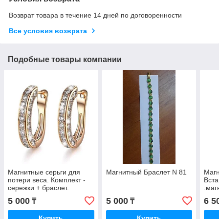
Возврат товара в течение 14 дней по договоренности
Все условия возврата
Подобные товары компании
Магнитные серьги для
Магнитный Браслет N 81
Магн
потери веса. Комплект -
Вста
сережки + браслет.
:маг
лучи
5 000
5 000
6 5
₸
₸
ионы
Купить
Купить