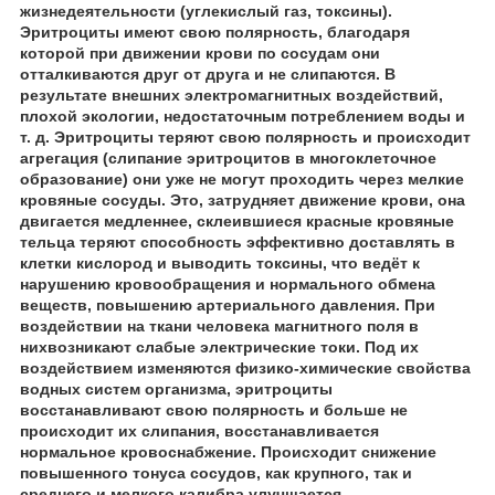
жизнедеятельности (углекислый газ, токсины).
Эритроциты имеют свою полярность, благодаря
которой при движении крови по сосудам они
отталкиваются друг от друга и не слипаются. В
результате внешних электромагнитных воздействий,
плохой экологии, недостаточным потреблением воды и
т. д. Эритроциты теряют свою полярность и происходит
агрегация (слипание эритроцитов в многоклеточное
образование) они уже не могут проходить через мелкие
кровяные сосуды. Это, затрудняет движение крови, она
двигается медленнее, склеившиеся красные кровяные
тельца теряют способность эффективно доставлять в
клетки кислород и выводить токсины, что ведёт к
нарушению кровообращения и нормального обмена
веществ, повышению артериального давления. При
воздействии на ткани человека магнитного поля в
нихвозникают слабые электрические токи. Под их
воздействием изменяются физико-химические свойства
водных систем организма, эритроциты
восстанавливают свою полярность и больше не
происходит их слипания, восстанавливается
нормальное кровоснабжение. Происходит снижение
повышенного тонуса сосудов, как крупного, так и
среднего и мелкого калибра улучшается