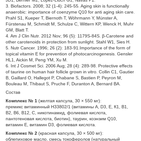
JD1, Bernier M2, López-Lluch G1, Navas P1.
3. Biofactors. 2008; 32 (1-4): 245-55. Aging skin is functionally
anaerobic: importance of coenzyme Q10 for anti aging skin care.
Prahl S1, Kueper T, Biernoth T, Wöhrmann Y, Münster A,
Fürstenau M, Schmidt M, Schulze C, Wittern KP, Wenck H, Muhr
GM, Blatt T.
4. Am J Clin Nutr. 2012 Nov; 96 (5): 1179S-84S. β-Carotene and
other carotenoids in protection from sunlight. Stahl W1, Sies H.
5. Nutr Cancer. 1996; 26 (2): 183-91.Importance of the form of
topical vitamin E for prevention of photocarcinogenesis. Gensler
HL1, Aickin M, Peng YM, Xu M.
6. Int J Cosmet Sci. 2006 Aug; 28 (4): 289-98. Protective effects
of taurine on human hair follicle grown in vitro. Collin C1, Gautier
B, Gaillard O, Hallegot P, Chabane S, Bastien P, Peyron M,
Bouleau M, Thibaut S, Pruche F, Duranton A, Bernard BA.
Состав
Комплекс № 1
(желтая капсула, 30 × 550 мг):
премикс витаминный Н33802/1 (витамины А, D3, Е, К1, В1,
В2, В6, В12, С, никотинамид, фолиевая кислота,
пантотеновая кислота, биотин), таурин, коэнзим Q10,
витамин Е, витамин D3, фолиевая кислота.
Комплекс № 2
(красная капсула, 30 × 500 мг):
облепиховое масло, смесь токоферолов (натуральный