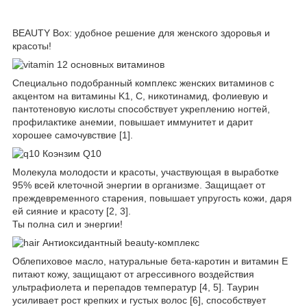
BEAUTY Box: удобное решение для женского здоровья и
красоты!
12 основных витаминов
Специально подобранный комплекс женских витаминов с
акцентом на витамины K1, С, никотинамид, фолиевую и
пантотеновую кислоты способствует укреплению ногтей,
профилактике анемии, повышает иммунитет и дарит
хорошее самочувствие [1].
Коэнзим Q10
Молекула молодости и красоты, участвующая в выработке
95% всей клеточной энергии в организме. Защищает от
преждевременного старения, повышает упругость кожи, даря
ей сияние и красоту [2, 3].
Ты полна сил и энергии!
Антиоксидантный beauty-комплекс
Облепиховое масло, натуральные бета-каротин и витамин Е
питают кожу, защищают от агрессивного воздействия
ультрафиолета и перепадов температур [4, 5]. Таурин
усиливает рост крепких и густых волос [6], способствует