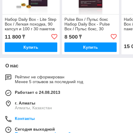
Набор Daily Box - Lite Step
Pulse Box / Пульс бокс
Набо
Box / Легкая походка, 90
Набор Daily Box - Pulse
Box 
капсул и 100 г 30 пакетов
Box / Пульс бокс, 30
паке
с набором капсул
пакетов по 3 капсулы
11 800
8 500
₸
₸
15 
Купить
Купить
О нас
Рейтинг не сформирован
Менее 5 отзывов за последний год
Работает с 24.08.2013
г. Алматы
Алматы, Казахстан
Контакты
Сегодня выходной