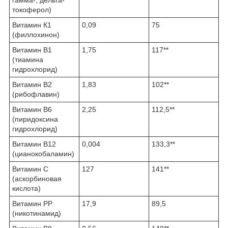
гамма-, дельта-
токоферол)
Витамин К1
0,09
75
(филлохинон)
Витамин В1
1,75
117**
(тиамина
гидрохлорид)
Витамин В2
1,83
102**
(рибофлавин)
Витамин В6
2,25
112,5**
(пиридоксина
гидрохлорид)
Витамин В12
0,004
133,3**
(цианокобаламин)
Витамин С
127
141**
(аскорбиновая
кислота)
Витамин РР
17,9
89,5
(никотинамид)