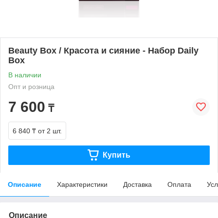
Beauty Box / Красота и сияние - Набор Daily
Box
В наличии
Опт и розница
7 600
₸
6 840 ₸
от 2 шт.
Купить
Описание
Характеристики
Доставка
Оплата
Усл
Описание