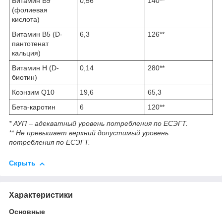
Витамин В9
0,56
140**
(фолиевая
кислота)
Витамин В5 (D-
6,3
126**
пантотенат
кальция)
Витамин H (D-
0,14
280**
биотин)
Коэнзим Q10
19,6
65,3
Бета-каротин
6
120**
* АУП – адекватный уровень потребления по ЕСЭГТ.
** Не превышает верхний допустимый уровень
потребления по ЕСЭГТ.
Скрыть
Характеристики
Основные