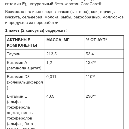
витамин Е), натуральный бета-каротин CaroCare®.
Возможно наличие следов злаков (глютена), сои, горчицы,
кунжута, сельдерея, молока, рыбы, ракообразных, моллюсков
и продуктов их переработки.
1 пакет (2 капсулы) содержит:
АКТИВНЫЕ
МАССА, МГ
% ОТ АУП*
КОМПОНЕНТЫ
Таурин
213,5
53,4
Витамин А
1,2
133**
(ретинола ацетат)
Витамин D3
0,011
110**
(холекальциферол
)
Витамин Е
43,5
290**
(альфа-
токоферола
ацетат, смесь
токоферолов
(альфа-, бета-,