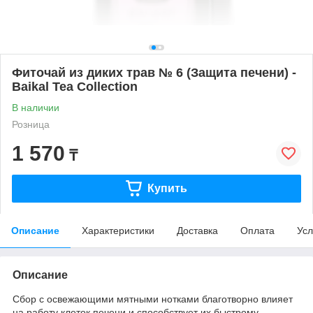
Фиточай из диких трав № 6 (Защита печени) -
Baikal Tea Collection
В наличии
Розница
1 570
₸
Купить
Описание
Характеристики
Доставка
Оплата
Усл
Описание
Сбор с освежающими мятными нотками благотворно влияет
на работу клеток печени и способствует их быстрому