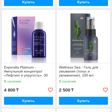
Купить
Купить
Experalta Platinum -
Wellness Sea - Гель для
Ампульный концентрат
умывания (тонус и
«Лифтинг и упругость», 30
увлажнение), 100 мл
мл Серия: Experalta Platinum
В наличии
В наличии
4 800
2 500
₸
₸
Купить
Купить