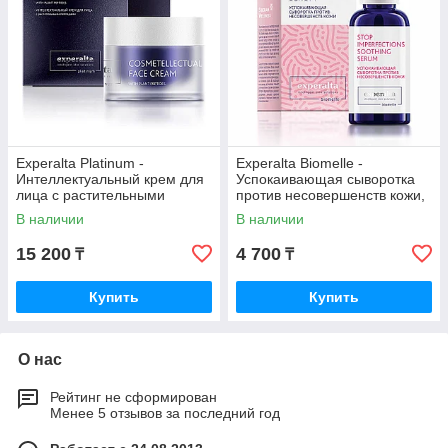
Experalta Platinum -
Experalta Biomelle -
Интеллектуальный крем для
Успокаивающая сыворотка
лица с растительными
против несовершенств кожи,
пептидами, 50 мл
30 мл Серия: Experalta
В наличии
В наличии
Biomelle
15 200
4 700
₸
₸
Купить
Купить
О нас
Рейтинг не сформирован
Менее 5 отзывов за последний год