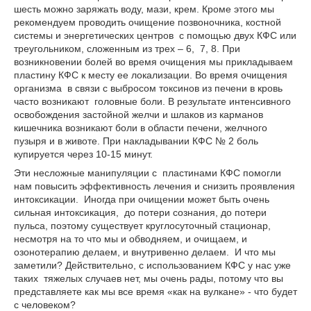
шесть можно заряжать воду, мази, крем. Кроме этого мы
рекомендуем проводить очищение позвоночника, костной
системы и энергетических центров с помощью двух КФС или
треугольником, сложенным из трех – 6, 7, 8. При
возникновении болей во время очищения мы прикладываем
пластину КФС к месту ее локализации. Во время очищения
организма в связи с выбросом токсинов из печени в кровь
часто возникают головные боли. В результате интенсивного
освобождения застойной желчи и шлаков из карманов
кишечника возникают боли в области печени, желчного
пузыря и в животе. При накладывании КФС № 2 боль
купируется через 10-15 минут.
Эти несложные манипуляции с пластинами КФС помогли
нам повысить эффективность лечения и снизить проявления
интоксикации. Иногда при очищении может быть очень
сильная интоксикация, до потери сознания, до потери
пульса, поэтому существует круглосуточный стационар,
несмотря на то что мы и обводняем, и очищаем, и
озонотерапию делаем, и внутривенно делаем. И что мы
заметили? Действительно, с использованием КФС у нас уже
таких тяжелых случаев нет, мы очень рады, потому что вы
представляете как мы все время «как на вулкане» - что будет
с человеком?