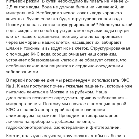
питьевой режим. В сутки необходимо выпивать не менее 2-
2,5 литров воды. Вода не должна бытии ни кипяченой, ни
минеральной. Необходимо использовать воду хорошего
качества. Лучше если это будет структурированная вода.
Почему она называется структурированной? Молекулы такой
воды сходны по своей структуре с молекулами воды внутри
клеток нашего организма, поэтому они легко проникают
через мембраны наших клеток, насыщают их, забирают
шлаки и токсины и выводят их из клеток. Структурированная
с помощью КФС вода хорошо очищает наш организм,
устраняет обезвоживание клеток и не образует отеков, что
особенно важно для пациентов с сердечно-сосудистыми
заболеваниями.
В первой половине дня мы рекомендуем использовать КФС
№ 1. К нам поступают очень тяжелые пациенты, которые уже
пытались лечиться в Москве и за рубежом. Наша
диагностика позволяет определить причину заболевания –
микроорганизмы. Поэтому мы вначале с помощью первой
КФС и с нашей аппаратурой на фоне очищения
элиминируем паразитов. Проводим антипаразитарное
лечение на приборах с дюбажем печени, с
гидроколонотерапией, озонотерапией и фитотерапией.
Кстати, пользуясь случаем, хочу сказать, чтобы вы были в