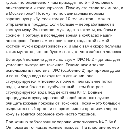
курсе, что ежедневно к нам приходят по 5 – 6 человек с
аписторхозом и колонорхозом. Почему его стало так много, и
в Москве тоже? Потому что по санитарным нормам
зараженную рыбу, если там до 10 гельминтов – можно
отправлять в продажу. Если больше – перерабатывают в
костную муку. Эта костная мука идет в котлеты, колбасы и
сосиски. Поэтому, в последнее время в колбасах нашли
аписторхов. Тоже самое происходит, когда этой самой
костной мукой кормят животных, и мы с вами скоро получим
таких мутантов, что не будем знать, от чего заболел человек.
Во второй половине дня используем КФС № 2 – детокс, для
усиления выведения токсинов. Рекомендуем так же
использовать пластины КФС (особенно 2) при приеме душа
и ванн. Когда вода находится в движении, она
структурируется мгновенно, причем, чем сильнее поток
воды, и чем более он турбулентный – тем быстрее
структурируется вода под действием КФС. Водные
процедуры структурированной водой помогают лучше
очищать кожные покровы от токсинов. Кожа – это большой
выделительный орган, и во время чистки организма через
кожу выводится огромное количество токсинов.
При кожных заболеваниях хорошо использовать КФС № 6.
Он помогает очищать кожные покровы. На пластине номер