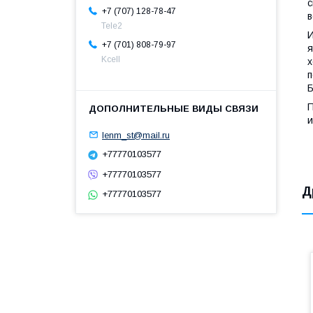
с
+7 (707) 128-78-47
в
Теle2
И
+7 (701) 808-79-97
я
Kcell
х
п
Б
П
и
lenm_st@mail.ru
+77770103577
+77770103577
Д
+77770103577