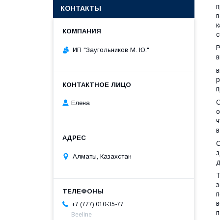
п
КОНТАКТЫ
в
к
с
Р
ИП "Заугольников М. Ю."
в
в
р
п
О
Елена
о
ч
в
О
з
Алматы, Казахстан
д
Т
э
п
в
+7 (777) 010-35-77
п
Beeline