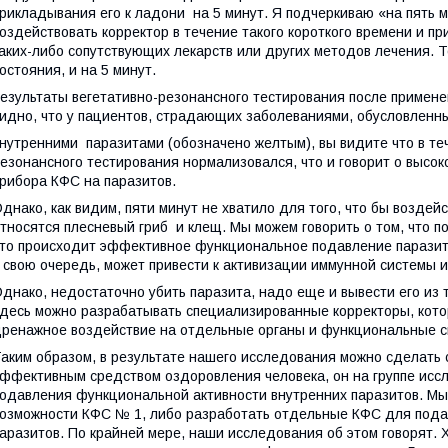
рикладывания его к ладони на 5 минут. Я подчеркиваю «на пять м
оздействовать корректор в течение такого короткого времени и п
аких-либо сопутствующих лекарств или других методов лечения. 
остояния, и на 5 минут.
езультаты вегетативно-резонансного тестирования после примене
идно, что у пациентов, страдающих заболеваниями, обусловленн
нутренними паразитами (обозначено желтым), вы видите что в теч
езонансного тестирования нормализовался, что и говорит о выс
рибора КФС на паразитов.
днако, как видим, пяти минут не хватило для того, что бы воздей
тносятся плесневый гриб и клещ. Мы можем говорить о том, что п
то происходит эффективное функциональное подавление паразито
 свою очередь, может привести к активизации иммунной системы 
днако, недостаточно убить паразита, надо еще и вывести его из т
десь можно разрабатывать специализированные корректоры, кото
ренажное воздействие на отдельные органы и функциональные с
аким образом, в результате нашего исследования можно сделат
ффективным средством оздоровления человека, он на группе исс
одавления функциональной активности внутренних паразитов. М
озможности КФС № 1, либо разработать отдельные КФС для пода
аразитов. По крайней мере, наши исследования об этом говорят. 