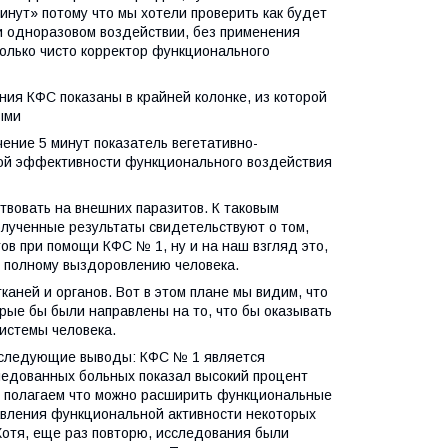
инут» потому что мы хотели проверить как будет
ри одноразовом воздействии, без применения
Только чисто корректор функционального
ния КФС показаны в крайней колонке, из которой
ыми
ение 5 минут показатель вегетативно-
окой эффективности функционального воздействия
ствовать на внешних паразитов. К таковым
олученные результаты свидетельствуют о том,
в при помощи КФС № 1, ну и на наш взгляд это,
и полному выздоровлению человека.
каней и органов. Вот в этом плане мы видим, что
рые бы были направлены на то, что бы оказывать
истемы человека.
ь следующие выводы: КФС № 1 является
ледованных больных показал высокий процент
ы полагаем что можно расширить функциональные
вления функциональной активности некоторых
Хотя, еще раз повторю, исследования были