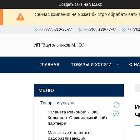
Создать сайт
на Satu.kz
Сейчас компания не может быстро обрабатывать з
+7 (777) 010-35-77
+7 (707) 128-78-47
+7 (70
ИП "Заугольников М. Ю."
ГЛАВНАЯ
ТОВАРЫ И УСЛУГИ
О Н
Товары и услуги
И
"Планета Регионов" - КФС
Ч
Кольцова. Официальный сайт
партнера
Магнитные браслеты с
оздоравливающим