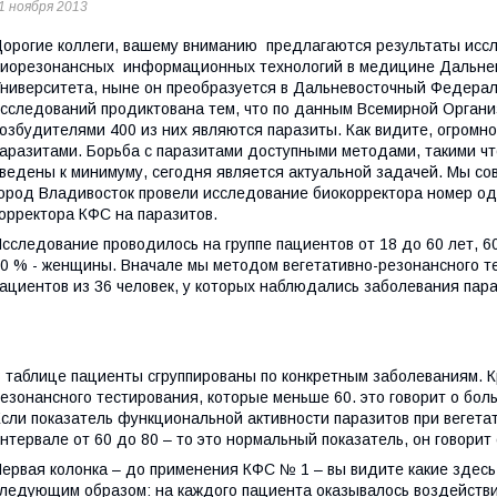
1 ноября 2013
орогие коллеги, вашему вниманию предлагаются результаты иссл
иорезонансных информационных технологий в медицине Дальнево
ниверситета, ныне он преобразуется в Дальневосточный Федера
сследований продиктована тем, что по данным Всемирной Органи
озбудителями 400 из них являются паразиты. Как видите, огромн
аразитами. Борьба с паразитами доступными методами, такими ч
ведены к минимуму, сегодня является актуальной задачей. Мы со
ород Владивосток провели исследование биокорректора номер од
орректора КФС на паразитов.
сследование проводилось на группе пациентов от 18 до 60 лет, 6
0 % - женщины. Вначале мы методом вегетативно-резонансного те
ациентов из 36 человек, у которых наблюдались заболевания пара
 таблице пациенты сгруппированы по конкретным заболеваниям. 
езонансного тестирования, которые меньше 60. это говорит о бо
сли показатель функциональной активности паразитов при вегета
нтервале от 60 до 80 – то это нормальный показатель, он говорит 
ервая колонка – до применения КФС № 1 – вы видите какие здесь
ледующим образом: на каждого пациента оказывалось воздействи