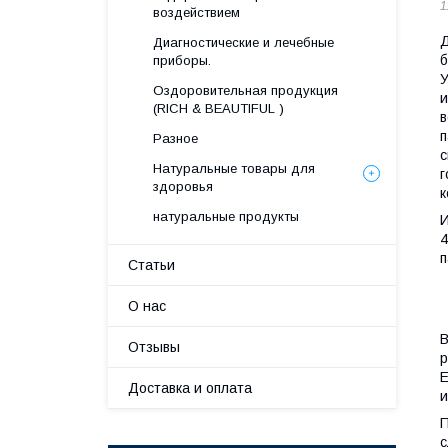
1
воздействием
Д
Диагностические и лечебные
б
приборы.
У
Оздоровительная продукция
и
(RICH & BEAUTIFUL )
в
п
Разное
с
Натуральные товары для
г
здоровья
к
натуральные продукты
И
4
п
Статьи
О нас
В
Отзывы
р
Е
Доставка и оплата
и
П
с